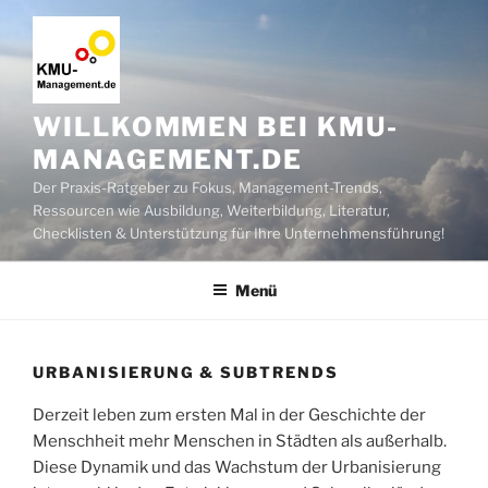
Zum
Inhalt
springen
WILLKOMMEN BEI KMU-
MANAGEMENT.DE
Der Praxis-Ratgeber zu Fokus, Management-Trends,
Ressourcen wie Ausbildung, Weiterbildung, Literatur,
Checklisten & Unterstützung für Ihre Unternehmensführung!
Menü
URBANISIERUNG & SUBTRENDS
Derzeit leben zum ersten Mal in der Geschichte der
Menschheit mehr Menschen in Städten als außerhalb.
Diese Dynamik und das Wachstum der Urbanisierung